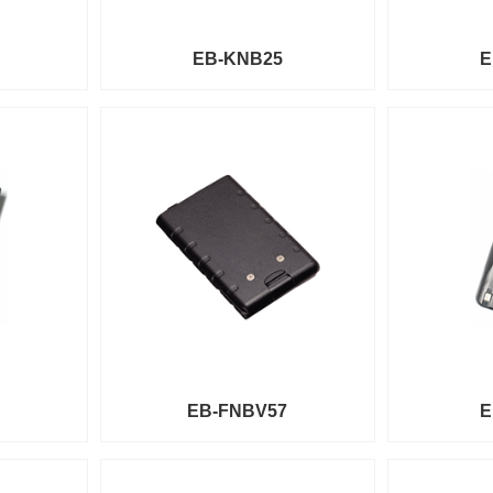
EB-KNB25
E
EB-FNBV57
E