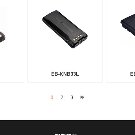
EB-KNB33L
E
1
2
3